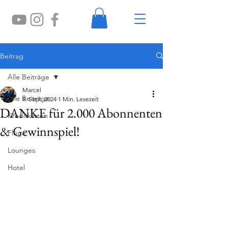
Beitrag
Alle Beiträge
Marcel
Alle Beiträge
9. Sept. 2024
1 Min. Lesezeit
DANKE für 2.000 Abonnenten
Kreditkarten
& Gewinnspiel!
Flüge
Lounges
Hotel