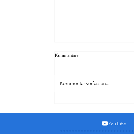
Kommentare
Kommentar verfassen...
Ist die Lufthansa First Class ihr
Geld WIRKLICH wert?
YouTube