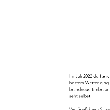
Im Juli 2022 durfte i
bestem Wetter ging e
brandneue Embraer 19
seht selbst. 
Viel Spaß beim Scha