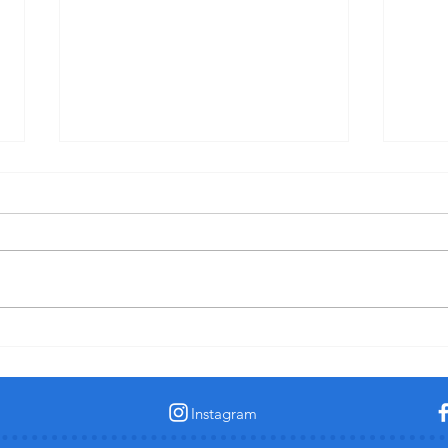
Lufthansa Business Class | Boeing
Im S
747-8
York
Instagram