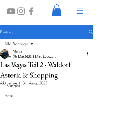
Beitrag
Alle Beiträge
Marcel
Alle Beiträge
19. Mai 2023
1 Min. Lesezeit
Las Vegas Teil 2 · Waldorf
Kreditkarten
Astoria & Shopping
Flüge
Aktualisiert:
31. Aug. 2023
Lounges
Hotel