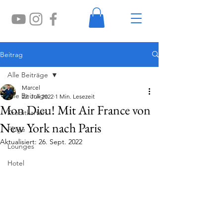
Beitrag
Alle Beiträge
Marcel
Alle Beiträge
22. Juli 2022
1 Min. Lesezeit
Mon Dieu! Mit Air France von
Kreditkarten
New York nach Paris
Flüge
Aktualisiert:
26. Sept. 2022
Lounges
Hotel